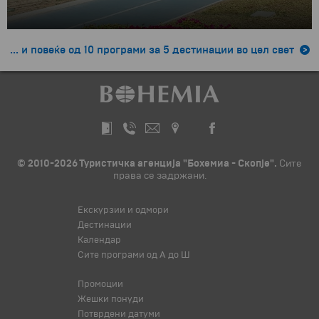
... и повеќе од 10 програми за 5 дестинации во цел свет
© 2010-2026 Туристичка агенција "Бохемиа - Скопје".
Сите
права се задржани.
Екскурзии и одмори
Дестинации
Календар
Сите програми од А до Ш
Промоции
Жешки понуди
Потврдени датуми