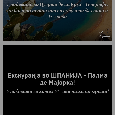
7 ноќевања во Пуерто де ла Круз - Тенерифе.
на база полн пансион со вклучени ¼ л вино и
½ л вода
8 дена
Екскурзија во ШПАНИЈА - Палма
де Мајорка!
4 ноќевања во хотел 4* - авионска програма!