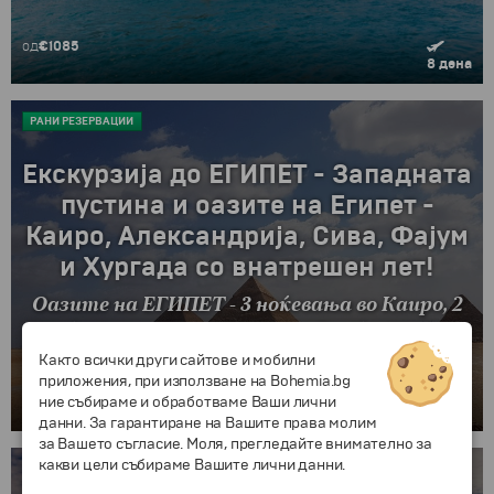
од
€1085
8 дена
РАНИ РЕЗЕРВАЦИИ
Екскурзија до ЕГИПЕТ - Западната
пустина и оазите на Египет -
Каиро, Александрија, Сива, Фајум
и Хургада со внатрешен лет!
Оазите на ЕГИПЕТ - 3 ноќевања во Каиро, 2
ноќевања во оазата Сива и 2 ноќевања во
Хургада на ALL Inclusive!
Както всички други сайтове и мобилни
приложения, при използване на Bohemia.bg
од
€1109
ние събираме и обработваме Ваши лични
8 дена
данни. За гарантиране на Вашите права молим
за Вашето съгласие. Моля, прегледайте внимателно за
какви цели събираме Вашите лични данни.
ПРОМОЦИJА
РАНИ РЕЗЕРВАЦИИ