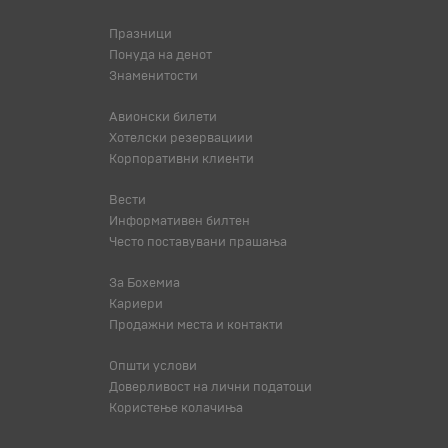
Празници
Понуда на денот
Знаменитости
Авионски билети
Хотелски резервациии
Корпоративни клиенти
Вести
Информативен билтен
Често поставувани прашања
За Бохемиа
Кариери
Продажни места и контакти
Општи услови
Доверливост на лични податоци
Користење колачиња