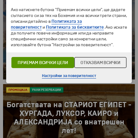
Одмор во ЕГИПЕТ - ХУРГАДА,
КРСТАРЕЊЕ ПО РЕКАТА НИЛ и
Ако натиснете бутона "Приемам всички цели", ще дадете
съгласието си за тях на Бохемия и на всички трети страни,
екскурзија до КАИРО - со ноќен
описани детайлно в
Политиката за
воз!
поверителност
и
Политиката за бисквитките
. Ако искате
да получите повече информация или да направите
1 ноќевање во Каиро, 4 ноќевања на крузер и
специфични настройки само за конкретни цели,
1 ноќевање во Хургада! Вклучено патување
използвайте бутона "Настройки за поверителност".
со туристички воз од Асуан до Каиро!
Богата туристичка програма! Посета на
ПРИЕМАМ ВСИЧКИ ЦЕЛИ
ОТКАЗВАМ ВСИЧКИ
пирамидите, статуата на Сфингата и
од
€1039
Историскиот музеј во Каиро - вклучени во
8 дена
Настройки за поверителност
цената!
ПРОМОЦИJА
РАНИ РЕЗЕРВАЦИИ
Богатствата на СТАРИОТ ЕГИПЕТ -
ХУРГАДА, ЛУКСОР, КАИРО и
АЛЕКСАНДРИЈА со внатрешен
лет!