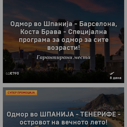
Одмор во Шпанија - Барселона,
Коста Брава - Специјална
програма за одмор за сите
возрасти!
Гарантирани места
од
€790
8 дена
СУПЕР ПРОМОЦИJА
Одмор во ШПАНИЈА - ТЕНЕРИФЕ -
островот на вечното лето!