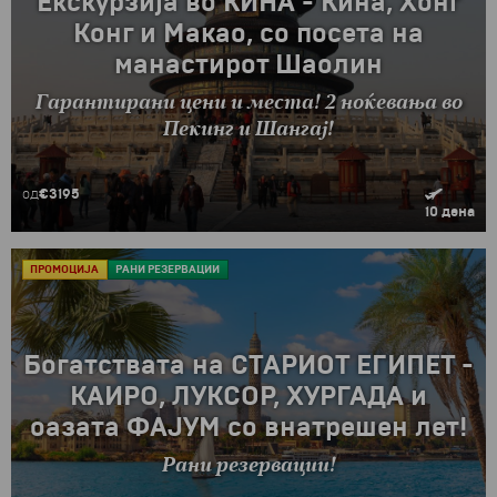
Екскурзија во КИНА - Кина, Хонг
Конг и Макао, со посета на
манастирот Шаолин
Гарантирани цени и места! 2 ноќевања во
Пекинг и Шангај!
од
€3195
10 дена
ПРОМОЦИJА
РАНИ РЕЗЕРВАЦИИ
Богатствата на СТАРИОТ ЕГИПЕТ -
КАИРО, ЛУКСОР, ХУРГАДА и
оазата ФАЈУМ со внатрешен лет!
Рани резервации!