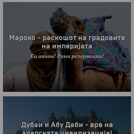
Мароко - раскошот на градовите
на империјата
Со авион! Рани резервации!
Дубаи и Абу Даби - врв на
арапската цивилизација!