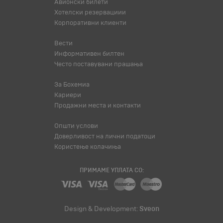
Авионски билети
Хотелски резервациии
Корпоративни клиенти
Вести
Информативен билтен
Често поставувани прашања
За Бохемиа
Кариери
Продажни места и контакти
Општи услови
Доверливост на лични податоци
Користење колачиња
ПРИМАМЕ УПЛАТА СО:
Design & Development:
Sveon