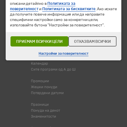
описани детайлно в
Политиката за
поверителност
и
Политиката за бисквитките
. Ако искате
да получите повече информация или да направите
специфични настройки само за конкретни цели,
използвайте бутона "Настройки за поверителност".
© 2010-2026 Туристичка агенција "Бохемиа - Скопје".
Сите
права се задржани.
ПРИЕМАМ ВСИЧКИ ЦЕЛИ
ОТКАЗВАМ ВСИЧКИ
Екскурзии и одмори
Настройки за поверителност
Дестинации
Календар
Сите програми од А до Ш
Промоции
Жешки понуди
Потврдени датуми
Празници
Понуда на денот
Знаменитости