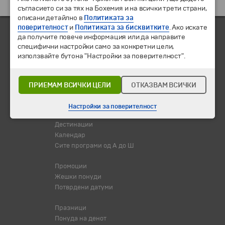
Екскурзии и одмори до Грција »
съгласието си за тях на Бохемия и на всички трети страни,
описани детайлно в
Политиката за
поверителност
и
Политиката за бисквитките
. Ако искате
да получите повече информация или да направите
специфични настройки само за конкретни цели,
използвайте бутона "Настройки за поверителност".
© 2010-2026 Туристичка агенција "Бохемиа - Скопје".
Сите
ПРИЕМАМ ВСИЧКИ ЦЕЛИ
ОТКАЗВАМ ВСИЧКИ
права се задржани.
Настройки за поверителност
Екскурзии и одмори
Дестинации
Календар
Сите програми од А до Ш
Промоции
Жешки понуди
Потврдени датуми
Празници
Понуда на денот