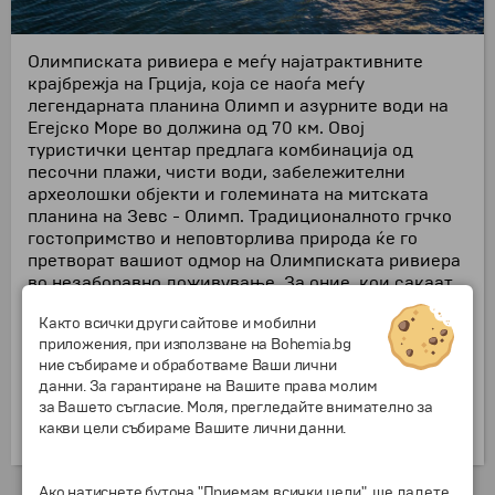
Олимписката ривиера е меѓу најатрактивните
крајбрежја на Грција, која се наоѓа меѓу
легендарната планина Олимп и азурните води на
Егејско Море во должина од 70 км. Овој
туристички центар предлага комбинација од
песочни плажи, чисти води, забележителни
археолошки објекти и големината на митската
планина на Зевс - Олимп. Традиционалното грчко
гостопримство и неповторлива природа ќе го
претворат вашиот одмор на Олимписката ривиера
во незаборавно доживување. За оние, кои сакаат
да се опуштат и да се насладат на плажите,
Както всички други сайтове и мобилни
морето и природата, за тие кои сакаат да се
приложения, при използване на Bohemia.bg
забавуваат и за време на денот, и за време на
ние събираме и обработваме Ваши лични
ноќта и затие, кои сакаат да посетат едни од
данни. За гарантиране на Вашите права молим
најголемите забележителности на Грција. Сето тоа
за Вашето съгласие. Моля, прегледайте внимателно за
во еден одмор - Вашиот одмор на Олимписката
какви цели събираме Вашите лични данни.
ривиера.
Ако натиснете бутона "Приемам всички цели", ще дадете