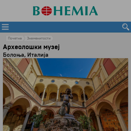
Почетна
Знаменитости
Археолошки музеј
Болоња, Италија