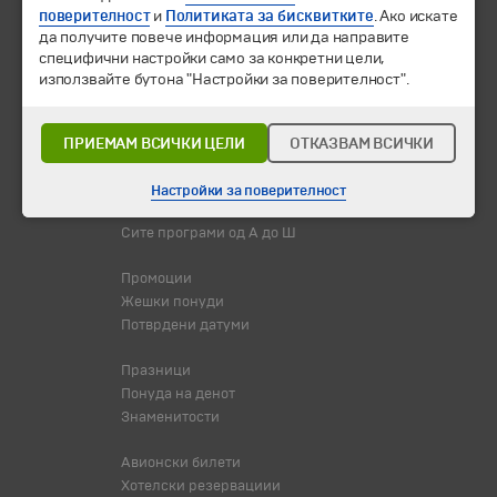
поверителност
и
Политиката за бисквитките
. Ако искате
да получите повече информация или да направите
специфични настройки само за конкретни цели,
използвайте бутона "Настройки за поверителност".
© 2010-2026 Туристичка агенција "Бохемиа - Скопје".
Сите
права се задржани.
ПРИЕМАМ ВСИЧКИ ЦЕЛИ
ОТКАЗВАМ ВСИЧКИ
Екскурзии и одмори
Дестинации
Настройки за поверителност
Календар
Сите програми од А до Ш
Промоции
Жешки понуди
Потврдени датуми
Празници
Понуда на денот
Знаменитости
Авионски билети
Хотелски резервациии